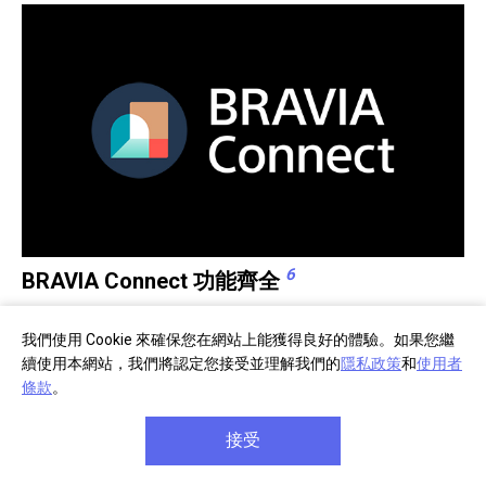
6
BRAVIA Connect 功能齊全
BRAVIA Connect APP 會以圖像的方式引導您完成初始設
我們使用 Cookie 來確保您在網站上能獲得良好的體驗。如果您繼
定、協助進行故障排除，並且讓您控制音量、音場和更多
續使用本網站，我們將認定您接受並理解我們的
隱私政策
和
使用者
功能。而且還能在軟體更新時通知您，同時讓您控制相容
條款
。
7
8
的電視/顯示器。
接受