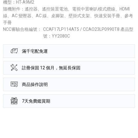
機型：HT-A9M2
隨機附件：遙控器、遙控裝置電池、電視中置喇叭模式纜線、HDMI
線、AC 變壓器、AC 線、桌腳架、壁掛式支架、快速安裝手冊、參考
手冊
NCC審驗合格編號：
CCAF17LP114AT5 / CCAO23LP0990T8 產品型
號：YY2080C
滿千宅配免運
註冊保固 12 個月，無延長保固
商品操作說明
7天免費鑑賞期
產品資訊詳細資訊