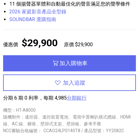
11 個揚聲器單體和自動最佳化的聲音滿足您的聲學條件
2026 家庭影音產品全型錄
SOUNDBAR 選購指南
$29,900
優惠價
原價 $29,900
加入購物車
加入追蹤
分期 6 期 0 利率，每期 4,985
分期銀行
機型：HT-A8000
隨機附件：遙控器、遙控裝置電池、電視中置喇叭模式纜線、HDMI
線、AC 線、腳座、壁掛式支架、壁掛板、參考手冊
NCC審驗合格編號：
CCAO24LP0140T8 / 產品型號：YY2082C