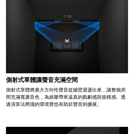
側射式單體讓聲音充滿空間
側射式單體將廣大方向性聲音從牆壁迴盪出來，讓整個房
間充滿寬廣音色，為娛樂帶來逼真的戲劇感與規模感。透
過演算法辨識的環境聲也有助於聲音的擴展。