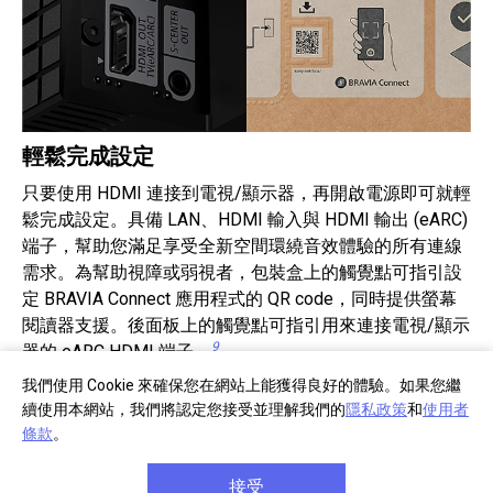
輕鬆完成設定
只要使用 HDMI 連接到電視/顯示器，再開啟電源即可就輕
鬆完成設定。具備 LAN、HDMI 輸入與 HDMI 輸出 (eARC)
端子，幫助您滿足享受全新空間環繞音效體驗的所有連線
需求。為幫助視障或弱視者，包裝盒上的觸覺點可指引設
定 BRAVIA Connect 應用程式的 QR code，同時提供螢幕
閱讀器支援。後面板上的觸覺點可指引用來連接電視/顯示
9
器的 eARC HDMI 端子。
我們使用 Cookie 來確保您在網站上能獲得良好的體驗。如果您繼
續使用本網站，我們將認定您接受並理解我們的
隱私政策
和
使用者
條款
。
接受