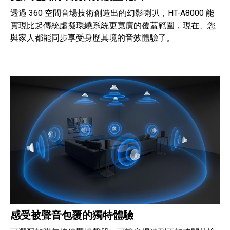
透過 360 空間音場技術創造出的幻影喇叭，HT-A8000 能
實現比起傳統虛擬環繞系統更寬廣的覆蓋範圍，現在、您
與家人都能同步享受身歷其境的音效體驗了。
感受被聲音包覆的獨特體驗