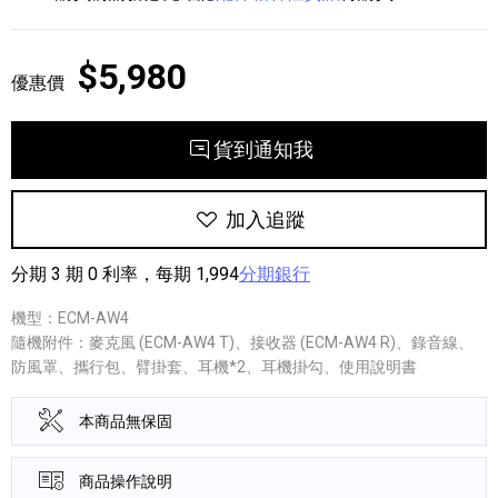
$5,980
優惠價
貨到通知我
加入追蹤
分期 3 期 0 利率，每期 1,994
分期銀行
機型：ECM-AW4
隨機附件：麥克風 (ECM-AW4 T)、接收器 (ECM-AW4 R)、錄音線、
防風罩、攜行包、臂掛套、耳機*2、耳機掛勾、使用說明書
本商品無保固
商品操作說明