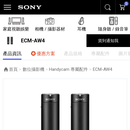
0
搜尋
購物
家庭視聽娛樂
相機 / 攝影器材
耳機
隨身聽 / 錄音筆
ECM-AW4
貨到通知我
產品資訊
優惠方案
產品規格
專屬配件
圖片
首頁
數位攝影機
Handycam 專屬配件
目前頁面：
ECM-AW4