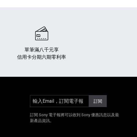
單筆滿八千元享
信用卡分期六期零利率
專業攝影器材
個產品
17
個產品
輸入Email，訂閱電子報
訂閱
]
另開新視窗]
E[另開新視窗]
Instagram[另開新視窗]
訂閱 Sony 電子報將可以收到 Sony 優惠訊息以及最
新產品資訊。