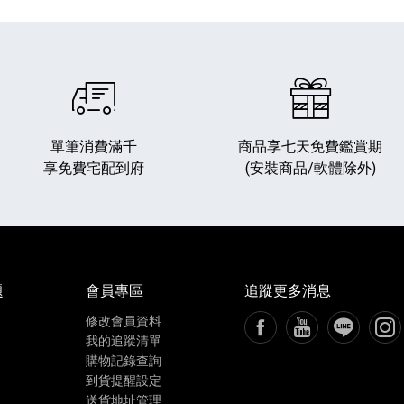
單筆消費滿千
商品享七天免費鑑賞期
享免費宅配到府
(安裝商品/軟體除外)
播放器
克風 / 收錄音組
數位攝影機 / 配件
17
3
個產品
個產品
33
題
會員專區
追蹤更多消息
修改會員資料
FB粉絲專頁[另開新視窗
YouTube頻道[
加入LIN
追蹤
我的追蹤清單
購物記錄查詢
到貨提醒設定
送貨地址管理