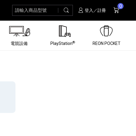
0
請輸入商品型號
搜尋
購物車
項商品
登入／註冊
®
電競設備
PlayStation
REON POCKET
黑膠唱盤
ZV 數位相機
個產品
個產品
個產品
個產品
16
3
個產品
個產品