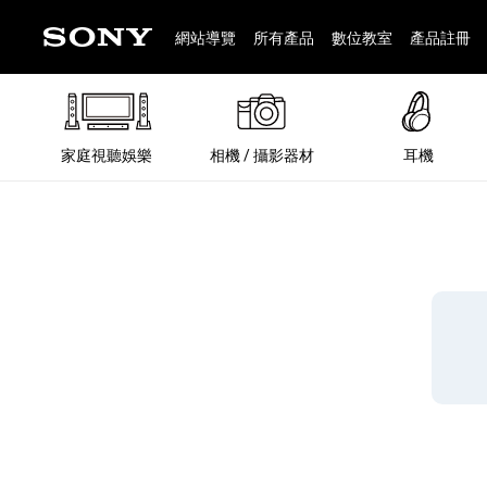
網站導覽
所有產品
數位教室
產品註冊
家庭視聽娛樂
相機 / 攝影器材
耳機
®
®
BRAVIA 全系列
α 數位單眼相機
全系列耳機
Walkman 數位隨身聽
藍牙喇叭
Xperia 智慧型手機
INZONE 電競螢幕
PlayStation
REON POCKET / 配件
主機 / 配件
家庭
α 專
耳機
Walk
Xper
INZ
PlaySt
67
49
46
12
19
37
6
3
6
個產品
個產品
個產品
個產品
個產品
個產品
個產品
個產品
個產品