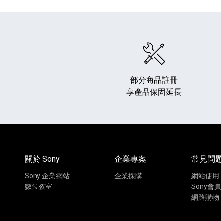
部分商品註冊
享產品保固延長
HiFi 音響
隨身型數位相機
藍光
相機麥
11
64
個產品
個產品
關於 Sony
企業專案
常見問
Sony 企業網站
企業採購
網站使用
數位教室
Sony會員
網路購物