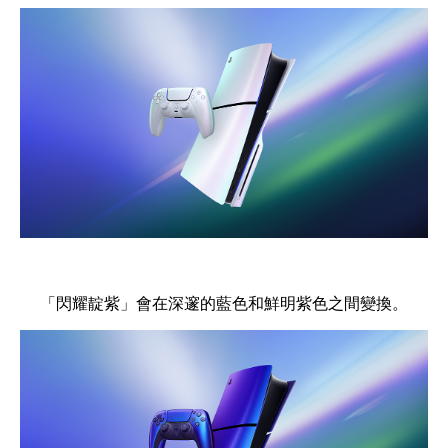
「閃耀靛紫」會在深邃的藍色和鮮明紫色之間變換。