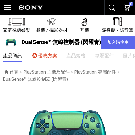
0
搜尋
購物
家庭視聽娛樂
相機 / 攝影器材
耳機
隨身聽 / 錄音筆
DualSense™ 無線控制器 (閃耀青)
加入購物車
產品資訊
優惠方案
產品規格
專屬配件
圖片
首頁
PlayStation 主機及配件
PlayStation 專屬配件
目前頁面：
DualSense™ 無線控制器 (閃耀青)