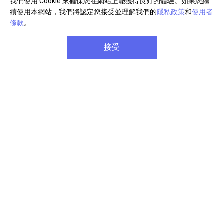
我們使用 Cookie 來確保您在網站上能獲得良好的體驗。如果您繼
續使用本網站，我們將認定您接受並理解我們的
隱私政策
和
使用者
條款
。
接受
部分商品註冊
單筆消費滿千
享產品保固延長
享免費宅配到府
商品享七天免費鑑賞期
單筆滿八千元享
信用卡分
(安裝商品/軟體除外)
期六期零利率
關於 Sony
企業專案