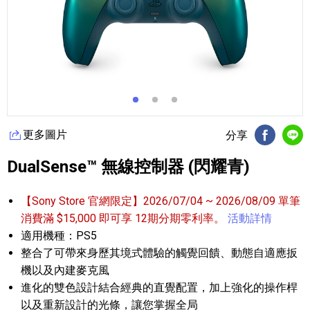
更多圖片
分享
FB分享
Li
DualSense™ 無線控制器 (閃耀青)
【Sony Store 官網限定】2026/07/04 ~ 2026/08/09 單筆
消費滿 $15,000 即可享 12期分期零利率。
活動詳情
適用機種：PS5
整合了可帶來身歷其境式體驗的觸覺回饋、動態自適應扳
機以及內建麥克風
進化的雙色設計結合經典的直覺配置，加上強化的操作桿
以及重新設計的光條，讓您掌握全局