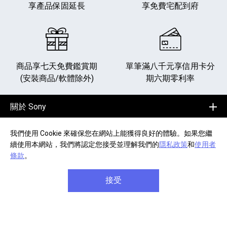
享產品保固延長
享免費宅配到府
商品享七天免費鑑賞期
單筆滿八千元享
信用卡分
(安裝商品/軟體除外)
期六期零利率
關於 Sony
企業專案
我們使用 Cookie 來確保您在網站上能獲得良好的體驗。如果您繼
續使用本網站，我們將認定您接受並理解我們的
隱私政策
和
使用者
常見問題
條款
。
接受
會員專區
追蹤更多消息
FB粉絲專頁[另開新視
YouTube頻道
加入LIN
追蹤
輸入Email，訂閱電子報