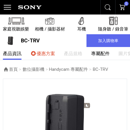
0
搜尋
購物
家庭視聽娛樂
相機 / 攝影器材
耳機
隨身聽 / 錄音筆
BC-TRV
加入購物車
產品資訊
優惠方案
產品規格
專屬配件
圖片
首頁
數位攝影機
Handycam 專屬配件
目前頁面：
BC-TRV