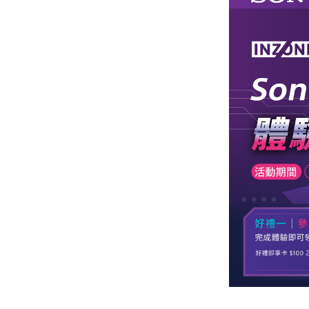
HiFi 音響
隨身型數位相機
藍光
相機麥
11
64
個產品
個產品