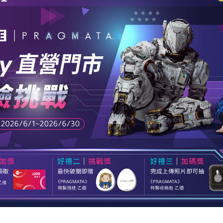
播放器
克風 / 收錄音組
數位攝影機 / 配件
17
3
個產品
個產品
33