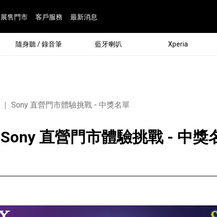
展售門市
客戶服務
最新消息
隨身聽 / 錄音筆
藍牙喇叭
Xperia
ATA ｜ Sony 直營門市體驗挑戰 - 中獎名單
A ｜ Sony 直營門市體驗挑戰 - 中
®
劇院
屬鏡頭
配件
man 專屬配件
ia 專用配件
ONE 電競耳機
ation
遊戲軟體
BRAVIA 專屬配件
α 專屬配件
錄音筆 / 配件
INZONE 電競周邊
25
86
15
6
4
9
1
個產品
個產品
個產品
個產品
個產品
個產品
個產品
143
9
7
7