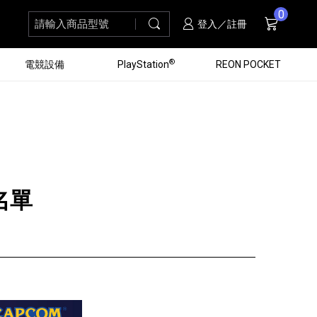
0
請輸入商品型號
搜尋
購物車
項商品
登入／註冊
®
電競設備
PlayStation
REON POCKET
獎名單
黑膠唱盤
ZV 數位相機
個產品
個產品
個產品
個產品
16
3
個產品
個產品