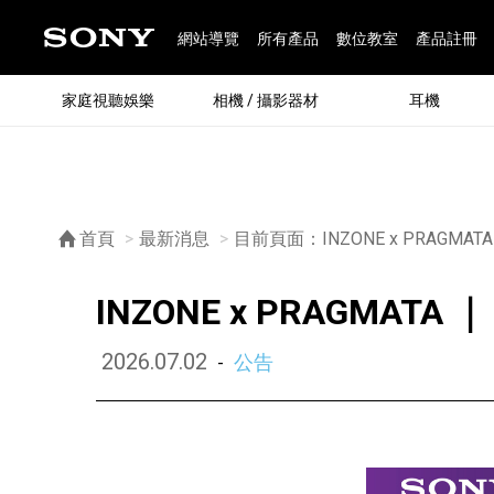
網站導覽
所有產品
數位教室
產品註冊
家庭視聽娛樂
相機 / 攝影器材
耳機
®
首頁
最新消息
目前頁面：
INZONE x PRAGM
INZONE x PRAGMAT
2026.07.02
公告
-
®
BRAVIA 全系列
α 數位單眼相機
全系列耳機
Walkman 數位隨身聽
藍牙喇叭
Xperia 智慧型手機
INZONE 電競螢幕
PlayStation
REON POCKET / 配件
主機 / 配件
家庭
α 專
耳機
Walk
Xper
INZ
PlaySt
67
49
46
12
19
37
6
3
6
個產品
個產品
個產品
個產品
個產品
個產品
個產品
個產品
個產品