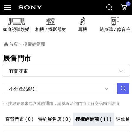
0
搜尋
購物
家庭視聽娛樂
相機 / 攝影器材
耳機
隨身聽 / 錄音筆
首頁
目前頁面：
授權經銷商
展售門市
宜蘭花東
全台門市
送
產品分類
台北市
※ 搜尋結果未包含連鎖通路，請就近洽詢門市了解商品銷售詳情
新北市及基隆
直營門市 ( 0 )
特約展售店 ( 0 )
授權經銷商 ( 11 )
連鎖通
桃竹苗