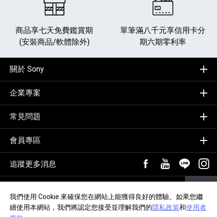
商品享七天免費鑑賞期
單筆滿八千元享
信用卡分
(安裝商品/軟體除外)
期六期零利率
關於 Sony
企業專案
常見問題
會員專區
追蹤更多消息
FB粉絲專頁[另開新視
YouTube頻道
加入LIN
追蹤
輸入Email，訂閱電子報
訂閱
我們使用 Cookie 來確保您在網站上能獲得良好的體驗。如果您繼
續使用本網站，我們將認定您接受並理解我們的
隱私政策
和
使用者
隱私政策
交易約定事項
網站導覽
無障礙聲明