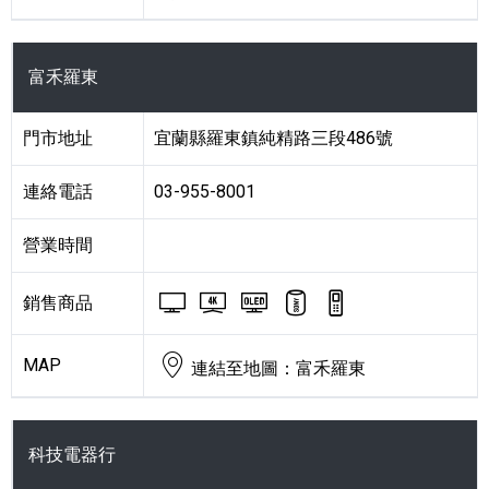
富禾羅東
門市地址
宜蘭縣羅東鎮純精路三段486號
連絡電話
03-955-8001
營業時間
BRAVIA 電視與顯示器
BRAVIA 4K 電視與顯
BRAVIA OLED
藍牙喇叭
數位錄音筆
銷售商品
MAP
連結至地圖：富禾羅東
科技電器行