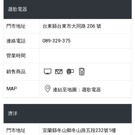
門市列表
中彰投
晟歌電器
雲嘉南
門市地址
台東縣台東市大同路 206 號
高屏
連絡電話
089-329-375
宜蘭花東
營業時間
離島地區
BRAVIA 電視與顯示器
Cyber-shot 數位相機
Handycam 攝影機
Walkman 數
銷售商品
MAP
連結至地圖：晟歌電器
濟洋
門市地址
宜蘭縣冬山鄉冬山路五段232號1樓