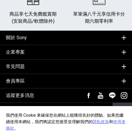
商品享七天免費鑑賞期
單筆滿八千元享
信用卡分
(安裝商品/軟體除外)
期六期零利率
關於 Sony
企業專案
常見問題
會員專區
追蹤更多消息
FB粉絲專頁[另開新視
YouTube頻道
加入LIN
追蹤
輸入Email，訂閱電子報
訂閱
我們使用 Cookie 來確保您在網站上能獲得良好的體驗。如果您繼
續使用本網站，我們將認定您接受並理解我們的
隱私政策
和
使用者
隱私政策
交易約定事項
網站導覽
無障礙聲明
條款
。