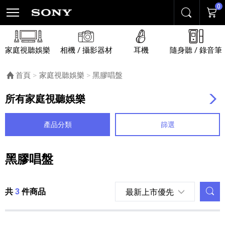
0
搜尋
購物
家庭視聽娛樂
相機 / 攝影器材
耳機
隨身聽 / 錄音筆
首頁
家庭視聽娛樂
目前頁面：
黑膠唱盤
所有家庭視聽娛樂
產品分類
篩選
黑膠唱盤
列表內容
調
共
3
件商品