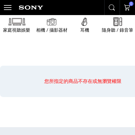
0
搜尋
購物
家庭視聽娛樂
相機 / 攝影器材
耳機
隨身聽 / 錄音筆
您所指定的商品不存在或無瀏覽權限