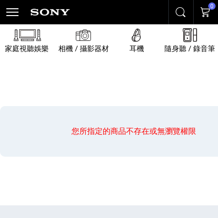
0
搜尋
購物
家庭視聽娛樂
相機 / 攝影器材
耳機
隨身聽 / 錄音筆
您所指定的商品不存在或無瀏覽權限