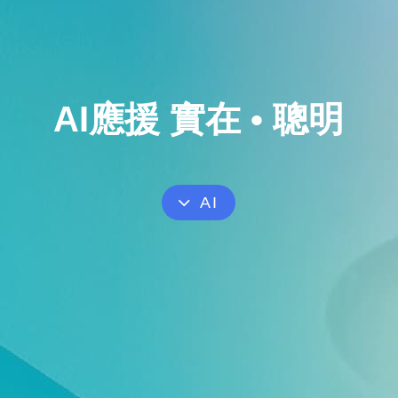
AI應援 實在 • 聰明
AI