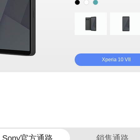
Xperia 10 VII
實在 • 不一樣
相機
AI
電池
設計
規格
Sony官方通路
銷售通路