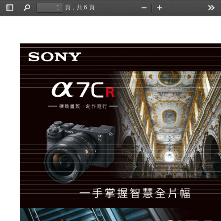
頁，共 6 頁
切
尋
縮
放
工
換
找
小
大
具
側
邊
欄