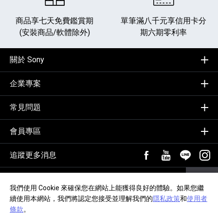
商品享七天免費鑑賞期
單筆滿八千元享
信用卡分
(安裝商品/軟體除外)
期六期零利率
關於 Sony
企業專案
常見問題
會員專區
追蹤更多消息
FB粉絲專頁[另開新視
YouTube頻道
加入LIN
追蹤
輸入Email，訂閱電子報
訂閱
我們使用 Cookie 來確保您在網站上能獲得良好的體驗。如果您繼
續使用本網站，我們將認定您接受並理解我們的
隱私政策
和
使用者
隱私政策
交易約定事項
網站導覽
無障礙聲明
條款
。