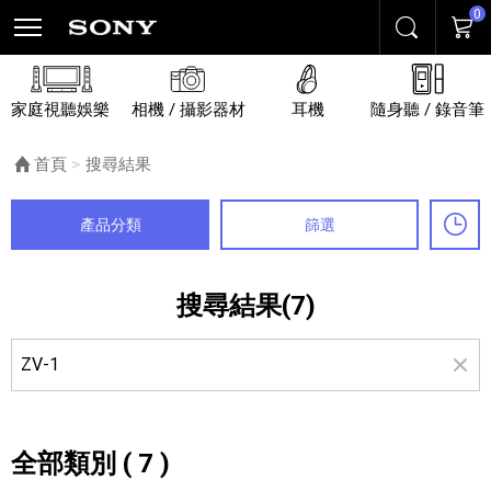
0
搜尋
購物
家庭視聽娛樂
相機 / 攝影器材
耳機
隨身聽 / 錄音筆
首頁
目前頁面：
搜尋結果
產品分類
篩選
最
搜尋結果(7)
全部類別 ( 7 )