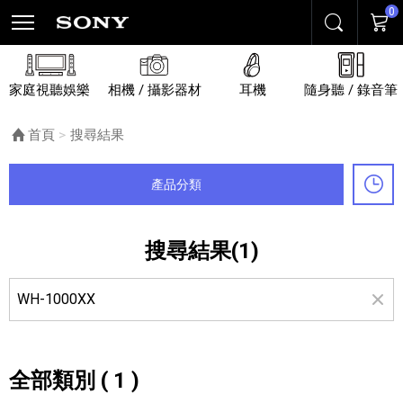
0
搜尋
購物
家庭視聽娛樂
相機 / 攝影器材
耳機
隨身聽 / 錄音筆
首頁
目前頁面：
搜尋結果
產品分類
最
搜尋結果(1)
全部類別 ( 1 )