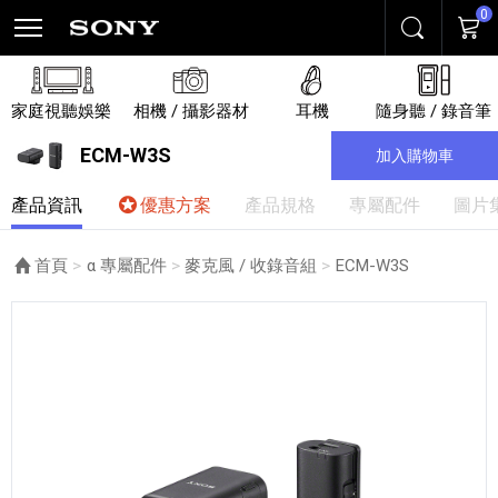
0
搜尋
購物
家庭視聽娛樂
相機 / 攝影器材
耳機
隨身聽 / 錄音筆
ECM-W3S
加入購物車
產品資訊
優惠方案
產品規格
專屬配件
圖片
首頁
α 專屬配件
麥克風 / 收錄音組
目前頁面：
ECM-W3S