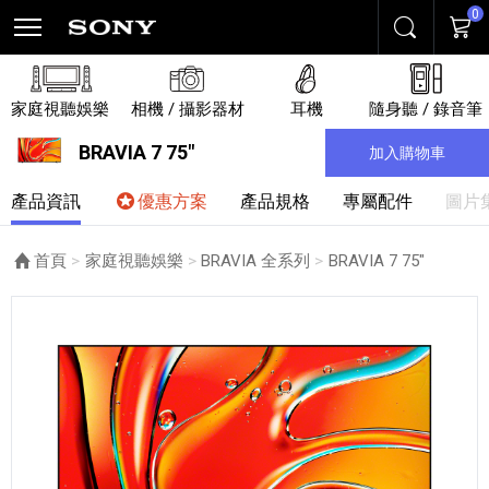
0
搜尋
購物
家庭視聽娛樂
相機 / 攝影器材
耳機
隨身聽 / 錄音筆
BRAVIA 7 75"
加入購物車
產品資訊
優惠方案
產品規格
專屬配件
圖片
首頁
家庭視聽娛樂
BRAVIA 全系列
目前頁面：
BRAVIA 7 75"