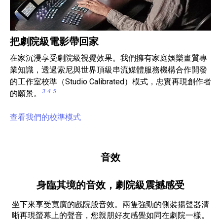
把劇院級電影帶回家
在家沉浸享受劇院級視覺效果。我們擁有家庭娛樂畫質專
業知識，透過索尼與世界頂級串流媒體服務機構合作開發
的工作室校準（Studio Calibrated）模式，忠實再現創作者
3
4
5
的願景。
查看我們的校準模式
音效
身臨其境的音效，劇院級震撼感受
坐下來享受寬廣的戲院般音效。兩隻強勁的側裝揚聲器清
晰再現螢幕上的聲音，您親朋好友感覺如同在劇院一樣。