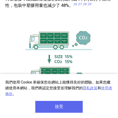
26
27
28
29
性，包裝中塑膠用量也減少了 48%。
我們使用 Cookie 來確保您在網站上能獲得良好的體驗。如果您繼
續使用本網站，我們將認定您接受並理解我們的
隱私政策
和
使用者
條款
。
簡化包裝，降低碳排
我們的包裝體積縮小 15%，重量減少 12%，不但最佳化運
接受
20
輸效率，CO2 排放量也降低 15% 之多。