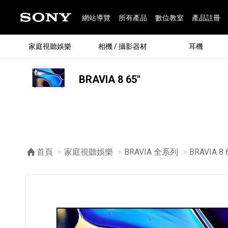
網站導覽
所有產品
數位教室
產品註冊
家庭視聽娛樂
相機 / 攝影器材
耳機
BRAVIA 8 65"
®
首頁
家庭視聽娛樂
BRAVIA 全系列
目前頁面
BRAVIA 8 
®
BRAVIA 全系列
α 數位單眼相機
全系列耳機
Walkman 數位隨身聽
藍牙喇叭
Xperia 智慧型手機
INZONE 電競螢幕
PlayStation
REON POCKET / 配件
主機 / 配件
家庭
α 專
耳機
Walk
Xper
INZ
PlaySt
67
49
46
12
19
37
6
3
6
個產品
個產品
個產品
個產品
個產品
個產品
個產品
個產品
個產品