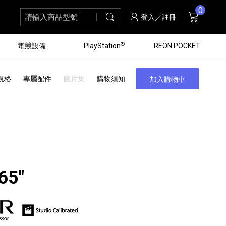
0
請輸入商品型號
搜尋
購物車
項商品
登入／註冊
®
電競設備
PlayStation
REON POCKET
規格
專屬配件
圖片集
購物須知
加入購物車
65"
黑膠唱盤
ZV 數位相機
個產品
個產品
個產品
個產品
16
3
個產品
個產品