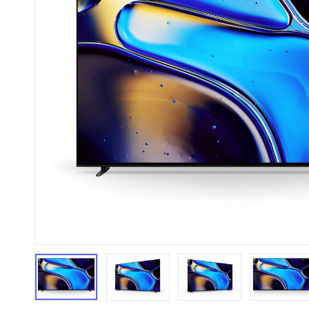
HiFi 音響
隨身型數位相機
藍光
相機麥
11
64
個產品
個產品
第1張
第2張
第3張
第4張