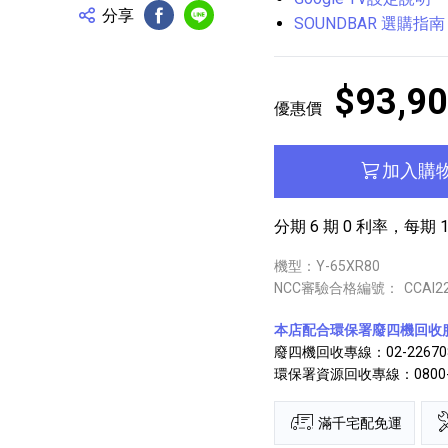
分享
SOUNDBAR 選購指南
FB分享
Line分享
$93,9
優惠價
加入購
分期 6 期 0 利率，每期 15
機型：Y-65XR80
NCC審驗合格編號：
CCAI2
本店配合環保署廢四機回收
廢四機回收專線：02-22670
環保署資源回收專線：0800-0
滿千宅配免運