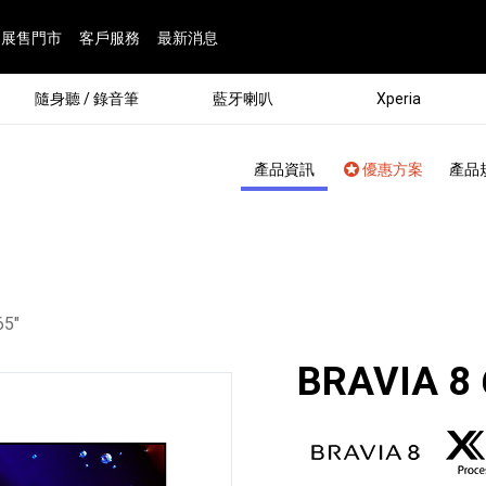
展售門市
客戶服務
最新消息
隨身聽 / 錄音筆
藍牙喇叭
Xperia
產品資訊
優惠方案
產品
：
65"
BRAVIA 8 
®
劇院
屬鏡頭
配件
man 專屬配件
ia 專用配件
ONE 電競耳機
ation
遊戲軟體
BRAVIA 專屬配件
α 專屬配件
錄音筆 / 配件
INZONE 電競周邊
25
86
15
6
4
9
1
個產品
個產品
個產品
個產品
個產品
個產品
個產品
143
9
7
7