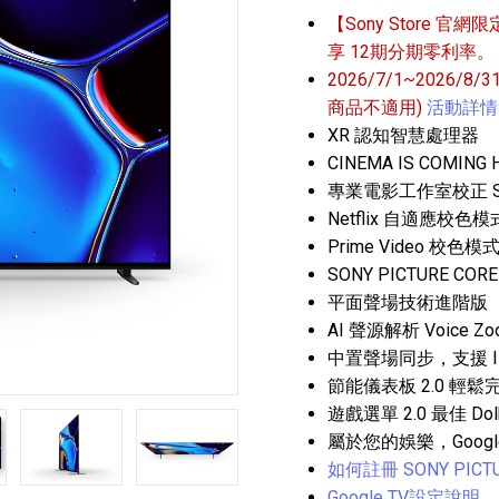
【Sony Store 官網限
享 12期分期零利率。
2026/7/1~2026/8
商品不適用)
活動詳情
XR 認知智慧處理器
CINEMA IS COMING
專業電影工作室校正 Studi
播放器
克風 / 收錄音組
數位攝影機 / 配件
Netflix 自適應校色模
17
3
個產品
個產品
33
Prime Video 校色模
SONY PICTURE C
平面聲場技術進階版
AI 聲源解析 Voice Zoo
中置聲場同步，支援 IMAX E
節能儀表板 2.0 輕
遊戲選單 2.0 最佳 Dol
第5張
第6張
屬於您的娛樂，Googl
如何註冊 SONY PICTU
Google TV設定說明