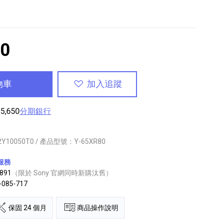
00
物車
加入追蹤
,650
分期銀行
2Y10050T0 / 產品型號：Y-65XR80
服務
891
（限於 Sony 官網同時新購汰舊）
85-717
保固 24 個月
商品操作說明