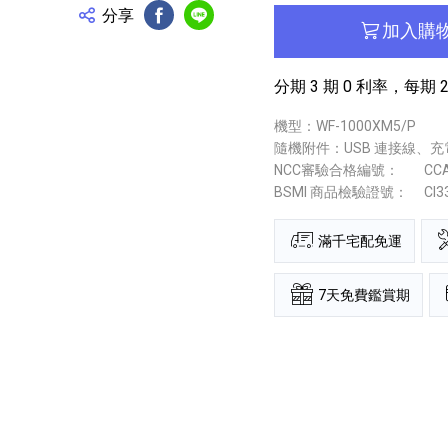
分享
FB分享
Line分享
加入購
分期 3 期 0 利率，每期 2
機型：WF-1000XM5/P
隨機附件：USB 連接線、
NCC審驗合格編號：
CC
BSMI 商品檢驗證號：
CI3
滿千宅配免運
7天免費鑑賞期