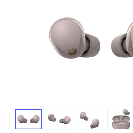
HiFi 音響
隨身型數位相機
藍光
相機麥
11
64
個產品
個產品
第1張
第2張
第3張
第4張