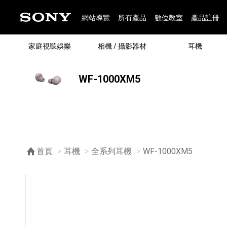
網站導覽
所有產品
數位教室
產品註冊
家庭視聽娛樂
相機 / 攝影器材
耳機
WF-1000XM5
®
首頁
耳機
全系列耳機
目前頁面：
WF-1000XM5
®
BRAVIA 全系列
α 數位單眼相機
全系列耳機
Walkman 數位隨身聽
藍牙喇叭
Xperia 智慧型手機
INZONE 電競螢幕
PlayStation
REON POCKET / 配件
主機 / 配件
家庭
α 專
耳機
Walk
Xper
INZ
PlaySt
67
49
46
12
19
37
6
3
6
個產品
個產品
個產品
個產品
個產品
個產品
個產品
個產品
個產品