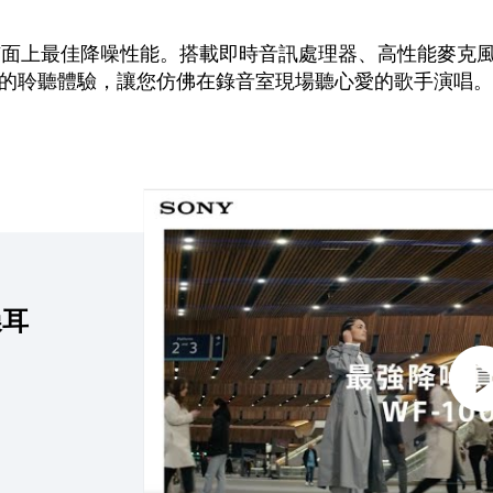
質以及市面上最佳降噪性能。搭載即時音訊處理器、高性能麥
聆聽體驗，讓您仿佛在錄音室現場聽心愛的歌手演唱。WF-
點擊播放：WF-1000XM5 真無線主動式降噪
噪耳