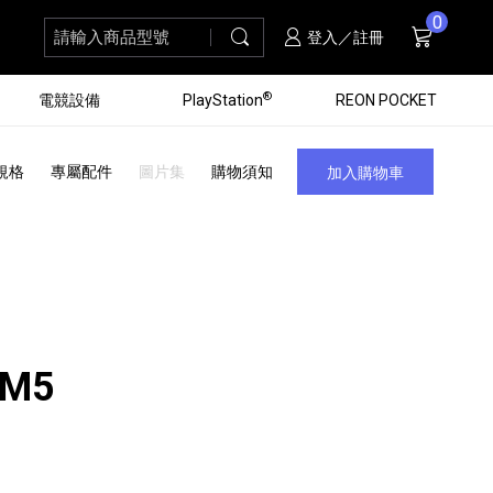
0
請輸入商品型號
搜尋
購物車
項商品
登入／註冊
®
電競設備
PlayStation
REON POCKET
規格
專屬配件
圖片集
購物須知
加入購物車
XM5
黑膠唱盤
ZV 數位相機
個產品
個產品
個產品
個產品
16
3
個產品
個產品