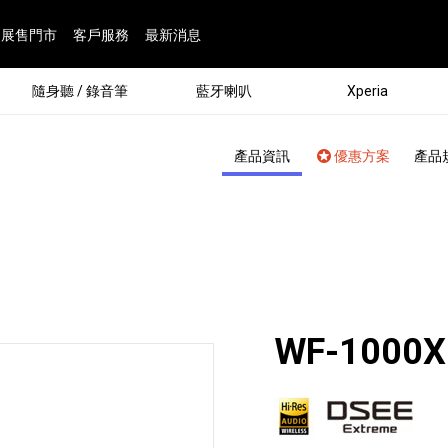
展售門市
客戶服務
最新消息
隨身聽 / 錄音筆
藍牙喇叭
Xperia
產品資訊
優惠方案
產品
WF-1000
®
劇院
屬鏡頭
配件
man 專屬配件
ia 專用配件
ONE 電競耳機
ation
遊戲軟體
BRAVIA 專屬配件
α 專屬配件
錄音筆 / 配件
INZONE 電競周邊
25
86
15
6
4
9
1
個產品
個產品
個產品
個產品
個產品
個產品
個產品
143
9
7
7