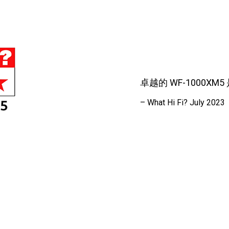
卓越的 WF-1000X
– What Hi Fi? July 2023