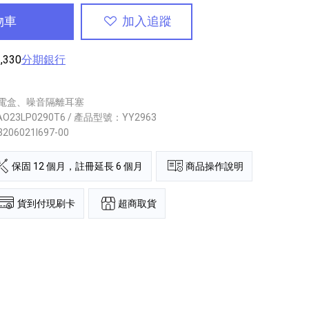
物車
加入追蹤
,330
分期銀行
充電盒、噪音隔離耳塞
AO23LP0290T6 / 產品型號：YY2963
3206021I697-00
保固 12 個月，註冊延長 6 個月
商品操作說明
超商取貨
貨到付現刷卡