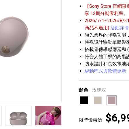
【Sony Store 官網限
享 12期分期零利率。
2026/7/1~2026/8
商品不適用)
活動詳情
領先業界的降噪功能
特殊設計驅動單體帶
搭載骨傳導感應器和 (
播放器
克風 / 收錄音組
數位攝影機 / 配件
符合人體工學的高階
17
3
個產品
個產品
33
防水設計和長效電池
驅動程式與軟體更新
顏色
玫瑰灰
黑色
銀色
玫瑰灰
第5張
第6張
第7張
$6,9
限時優惠價