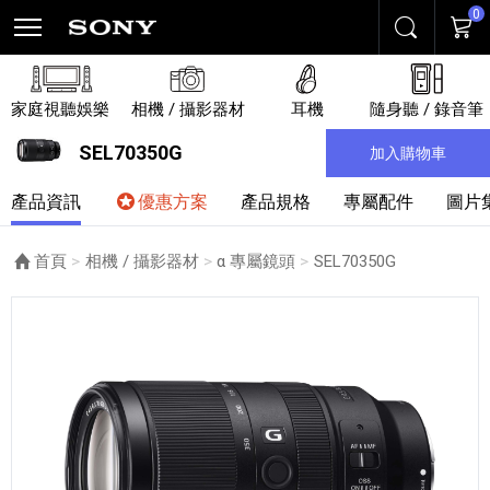
0
搜尋
購物
家庭視聽娛樂
相機 / 攝影器材
耳機
隨身聽 / 錄音筆
SEL70350G
加入購物車
產品資訊
優惠方案
產品規格
專屬配件
圖片
首頁
相機 / 攝影器材
α 專屬鏡頭
目前頁面：
SEL70350G