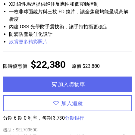
XD 線性馬達提供絕佳反應性和低震動控制
一枚非球面鏡片與三枚 ED 鏡片，讓全焦段均能呈現高解
析度
內建 OSS 光學防手震技術，讓手持拍攝更穩定
防滴防塵最佳化設計
欣賞更多精彩照片
$22,380
限時優惠價
原價 $23,880
加入購物車
加入追蹤
分期 6 期 0 利率，每期 3,730
分期銀行
機型：SEL70350G