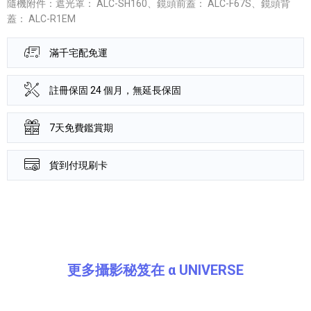
隨機附件：遮光罩： ALC-SH160、鏡頭前蓋： ALC-F67S、鏡頭背
蓋： ALC-R1EM
滿千宅配免運
註冊保固 24 個月，無延長保固
7天免費鑑賞期
貨到付現刷卡
產品資訊詳細資訊
更多攝影秘笈在 α UNIVERSE