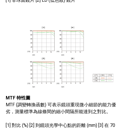
[1] 非球面鏡片 [2] ED (低色散) 鏡片
MTF 特性圖
MTF (調變轉換函數) 可表示鏡頭重現微小細節的能力優
劣，測量標準為線條間的細小間隔所能達到之對比。
[1] 對比 (%) [2] 到鏡頭光學中心點的距離 (mm) [3] 在 70