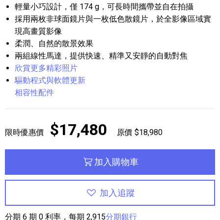
輕量小巧設計，僅 174 g，可長時間攜帶並自在拍攝
採用兩枚非球面鏡片與一枚低色散鏡片，於全影像區域實
現高畫質影像
柔潤、自然的散景效果
兩組線性馬達，提供快速、精準又安靜的自動對焦
欣賞更多精彩照片
驅動程式與軟體更新
相容性配件
$17,480
限時優惠價
原價 $18,980
加入購物車
加入追蹤
分期 6 期 0 利率，每期 2,915
分期銀行