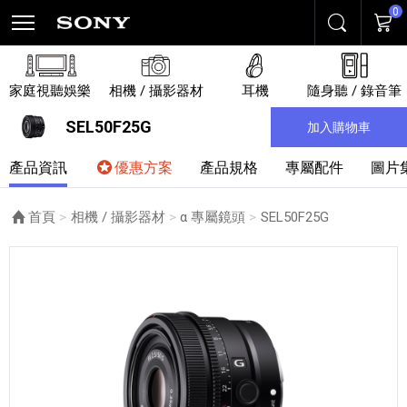
0
搜尋
購物
家庭視聽娛樂
相機 / 攝影器材
耳機
隨身聽 / 錄音筆
SEL50F25G
加入購物車
產品資訊
優惠方案
產品規格
專屬配件
圖片
首頁
相機 / 攝影器材
α 專屬鏡頭
目前頁面：
SEL50F25G