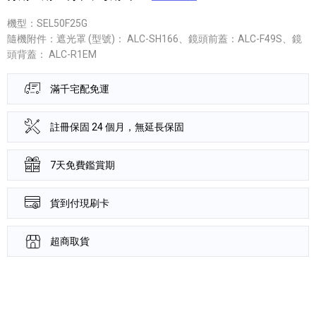
機型：SEL50F25G
隨機附件：遮光罩 (型號)： ALC-SH166、鏡頭前蓋：ALC-F49S、鏡
頭背蓋： ALC-R1EM
滿千宅配免運
註冊保固 24 個月，無延長保固
7天免費鑑賞期
貨到付現刷卡
超商取貨
產品資訊詳細資訊