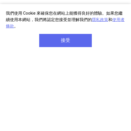
我們使用 Cookie 來確保您在網站上能獲得良好的體驗。如果您繼
續使用本網站，我們將認定您接受並理解我們的
隱私政策
和
使用者
條款
。
接受
鏡頭組成
G Master™ 系列鏡頭兼具極高解析度與柔和淡出背景散
景，將影像與表現力提升至前所未有的水準