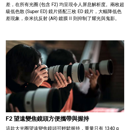
差，在所有光圈 (包含 F2) 均呈現令人屏息解析度。兩枚超
級低色散 (Super ED) 鏡片搭配三枚 ED 鏡片，大幅降低色
差現象，奈米抗反射 (AR) 鍍膜 II 則抑制了耀光與鬼影。
F2 望遠變焦鏡頭方便攜帶與握持
這款大光圈望遠變焦鏡頭可輕鬆握持，重量只有 1340 g