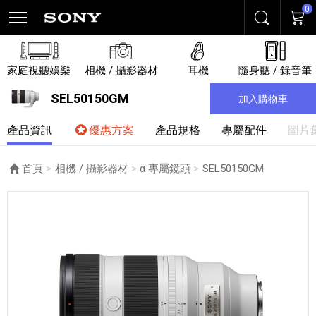
0
搜尋
購物
家庭視聽娛樂
相機 / 攝影器材
耳機
隨身聽 / 錄音筆
SEL50150GM
加入購物車
產品資訊
優惠方案
產品規格
專屬配件
圖片
首頁
相機 / 攝影器材
α 專屬鏡頭
目前頁面：
SEL50150GM