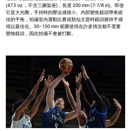
(47.3 oz.，不含三腳架座)，長度 200 mm (7-7/8 in)。即使
它是大光圈，手持時的壓迫感很小。內部變焦鏡頭帶來絕
佳的平衡，拍攝室內運動比賽或類似主題時鏡頭握持手感
得以最佳化。50–150 mm 範圍使得在許多情況都不需要
變換鏡頭，因此拍攝不會被打斷。