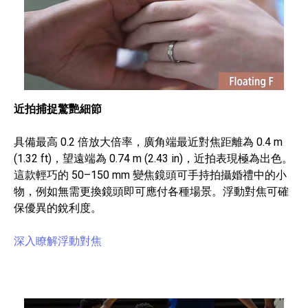
近拍捕捉驚艷細節
具備最高 0.2 倍放大倍率，廣角端最近對焦距離為 0.4 m
(1.32 ft)，望遠端為 0.74 m (2.43 in)，近拍表現極為出色。
這款輕巧的 50–150 mm 變焦鏡頭可手持拍攝婚禮中的小
物，例如無需更換鏡頭即可應付各種場景。浮動對焦可確
保優異的銳利度。
深入瞭解浮動對焦