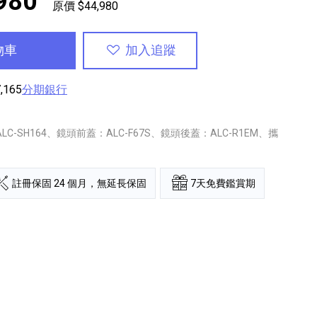
980
原價 $44,980
物車
加入追蹤
,165
分期銀行
C-SH164、鏡頭前蓋：ALC-F67S、鏡頭後蓋：ALC-R1EM、攜
註冊保固 24 個月，無延長保固
7天免費鑑賞期