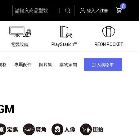
0
請輸入商品型號
搜尋
購物車
項商品
登入／註冊
®
電競設備
PlayStation
REON POCKET
規格
專屬配件
圖片集
購物須知
加入購物車
4GM
黑膠唱盤
ZV 數位相機
個產品
個產品
個產品
個產品
16
3
個產品
個產品