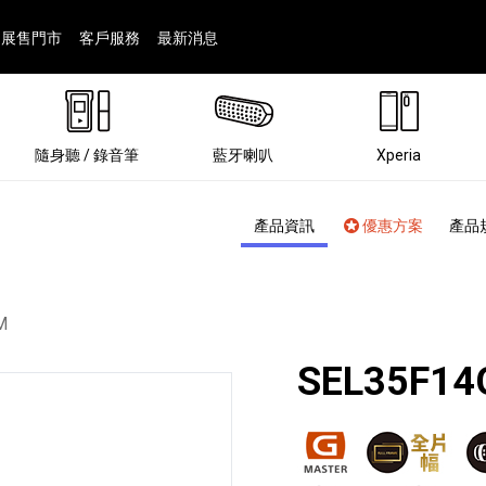
展售門市
客戶服務
最新消息
隨身聽 / 錄音筆
藍牙喇叭
Xperia
產品資訊
優惠方案
產品
M
SEL35F1
®
劇院
屬鏡頭
配件
man 專屬配件
ia 專用配件
ONE 電競耳機
ation
遊戲軟體
BRAVIA 專屬配件
α 專屬配件
錄音筆 / 配件
INZONE 電競周邊
25
86
15
6
4
9
1
個產品
個產品
個產品
個產品
個產品
個產品
個產品
143
9
7
7