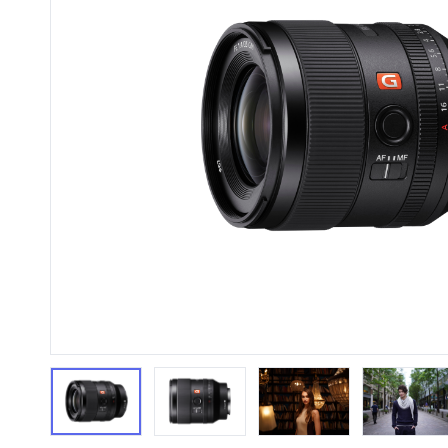
HiFi 音響
隨身型數位相機
藍光
相機麥
11
64
個產品
個產品
第1張
第2張
第3張
第4張