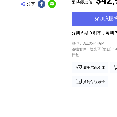
$42,
限時優惠價
分享
FB分享
Line分享
加入購
分期 6 期 0 利率，每期 7
機型：SEL35F14GM
隨機附件：遮光罩 (型號)：AL
行包
滿千宅配免運
貨到付現刷卡