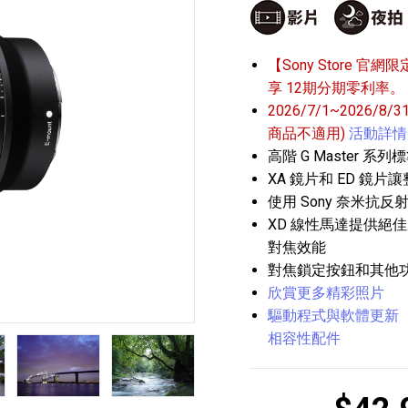
【Sony Store 官網限
享 12期分期零利率。
2026/7/1~2026/8
商品不適用)
活動詳情
高階 G Master 
播放器
克風 / 收錄音組
數位攝影機 / 配件
XA 鏡片和 ED 鏡
17
3
個產品
個產品
33
使用 Sony 奈米抗反射
XD 線性馬達提供絕
對焦效能
對焦鎖定按鈕和其他
欣賞更多精彩照片
驅動程式與軟體更新
相容性配件
第5張
第6張