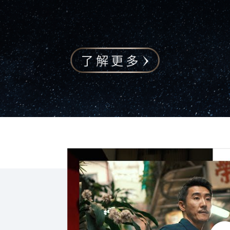
點擊播放：森爸的街頭攝影