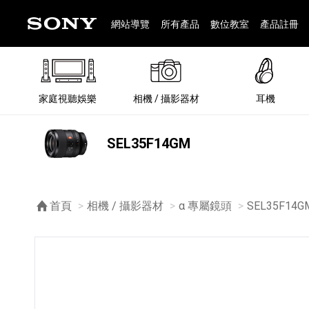
網站導覽
所有產品
數位教室
產品註冊
家庭視聽娛樂
相機 / 攝影器材
耳機
®
SEL35F14GM
首頁
相機 / 攝影器材
α 專屬鏡頭
目前頁面：
SEL35F14G
®
BRAVIA 全系列
α 數位單眼相機
全系列耳機
Walkman 數位隨身聽
藍牙喇叭
Xperia 智慧型手機
INZONE 電競螢幕
PlayStation
REON POCKET / 配件
主機 / 配件
家庭
α 專
耳機
Walk
Xper
INZ
PlaySt
67
49
46
12
19
37
6
3
6
個產品
個產品
個產品
個產品
個產品
個產品
個產品
個產品
個產品