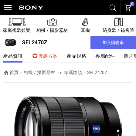
0
搜尋
購物
家庭視聽娛樂
相機 / 攝影器材
耳機
隨身聽 / 錄音筆
SEL2470Z
加入購物車
產品資訊
優惠方案
產品規格
專屬配件
圖片
首頁
相機 / 攝影器材
α 專屬鏡頭
目前頁面：
SEL2470Z