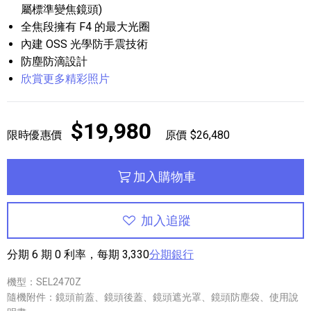
屬標準變焦鏡頭)
全焦段擁有 F4 的最大光圈
內建 OSS 光學防手震技術
防塵防滴設計
欣賞更多精彩照片
$19,980
限時優惠價
原價 $26,480
加入購物車
加入追蹤
分期 6 期 0 利率，每期 3,330
分期銀行
機型：SEL2470Z
隨機附件：鏡頭前蓋、鏡頭後蓋、鏡頭遮光罩、鏡頭防塵袋、使用說