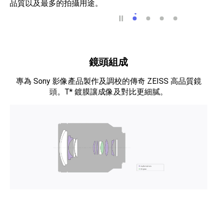
品質以及最多的拍攝用途。
多用途變焦鏡頭，適合
精巧的光學元件展
任何焦距設定皆
總是銳利又
鏡頭組成
專為 Sony 影像產品製作及調校的傳奇 ZEISS 高品質鏡
頭。T* 鍍膜讓成像及對比更細膩。