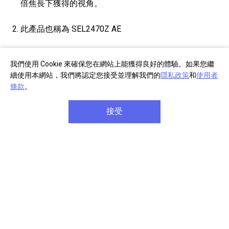
倍焦長下獲得的視角。
此產品也稱為 SEL2470Z AE
實際顏色及尺寸可能與網頁顯示內容略有差異。
我們使用 Cookie 來確保您在網站上能獲得良好的體驗。如果您繼
續使用本網站，我們將認定您接受並理解我們的
隱私政策
和
使用者
所示產品的顏色與功能可能會依國家/地區而異。
條款
。
服務之提供因國家 / 地區而異。安裝於該產品或透過該
接受
產品存取的部分或所有軟體 / 服務可能會變更、中止、
移除、暫止或終止，而不另行通知。
功能與規格時有變更，恕不另行通知。