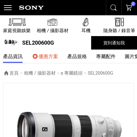
0
搜尋
購物
家庭視聽娛樂
相機 / 攝影器材
耳機
隨身聽 / 錄音筆
SEL200600G
貨到通知我
產品資訊
優惠方案
產品規格
專屬配件
圖片
首頁
相機 / 攝影器材
α 專屬鏡頭
目前頁面：
SEL200600G