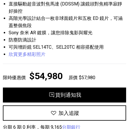
直接驅動超音波對焦馬達 (DDSSM) 讓鏡頭對焦精準寂靜
好操控
高階光學設計結合一枚非球面鏡片和五枚 ED 鏡片，可涵
蓋整個焦段
Sony 奈米 AR 鍍膜，讓您排除鬼影與耀光
防塵防滴設計
可與增距鏡 SEL14TC、SEL20TC 相容搭配使用
欣賞更多精彩照片
$54,980
限時優惠價
原價 $57,980
貨到通知我
加入追蹤
分期 6 期 0 利率，每期 9,165
分期銀行