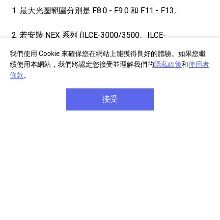
最大光圈範圍分別是 F8.0 - F9.0 和 F11 - F13。
若安裝 NEX 系列 (ILCE-3000/3500、ILCE-
5000/5100、ILCE-7/7R/7S) 時，自動對焦功能會受限
我們使用 Cookie 來確保您在網站上能獲得良好的體驗。如果您繼
制。
續使用本網站，我們將認定您接受並理解我們的
隱私政策
和
使用者
如需詳細資訊，請參閱支援網站：
https://support.d-
條款
。
imaging.sony.co.jp/www/cscs/lens_body/?
area=gwt&lang=en&mdl=SEL200600G&cat=3
接受
不保證 100% 防塵防滴。
此產品也稱為 SEL200600G/CSYX
實際顏色及尺寸可能與網頁顯示內容略有差異。
所示產品的顏色與功能可能會依國家/地區而異。
服務之提供因國家 / 地區而異。安裝於該產品或透過該