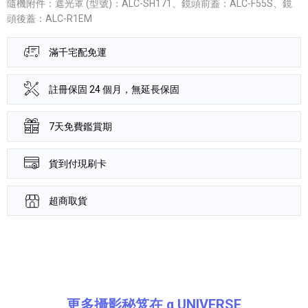
隨機附件：遮光罩 (型號)：ALC-SH171、鏡頭前蓋：ALC-F55S、鏡
頭後蓋：ALC-R1EM
滿千宅配免運
註冊保固 24 個月，無延長保固
7天免費鑑賞期
貨到付現刷卡
超商取貨
產品資訊詳細資訊
更多攝影秘笈在 α UNIVERSE