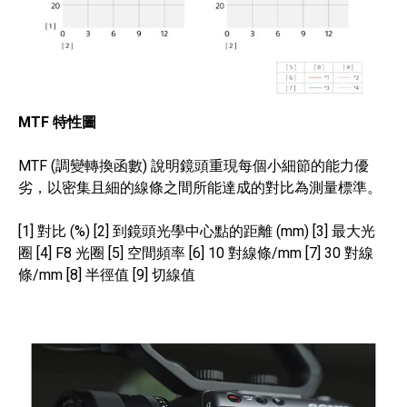
MTF 特性圖
MTF (調變轉換函數) 說明鏡頭重現每個小細節的能力優
劣，以密集且細的線條之間所能達成的對比為測量標準。
[1] 對比 (%) [2] 到鏡頭光學中心點的距離 (mm) [3] 最大光
圈 [4] F8 光圈 [5] 空間頻率 [6] 10 對線條/mm [7] 30 對線
條/mm [8] 半徑值 [9] 切線值