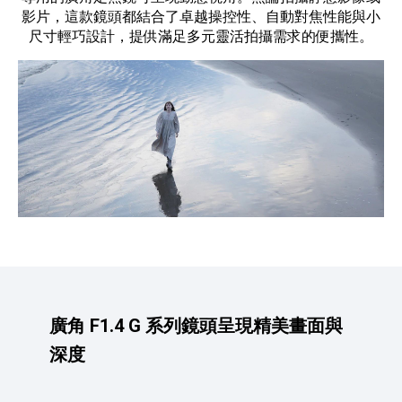
影片，這款鏡頭都結合了卓越操控性、自動對焦性能與小
尺寸輕巧設計，提供滿足多元靈活拍攝需求的便攜性。
廣角 F1.4 G 系列鏡頭呈現精美畫面與
深度