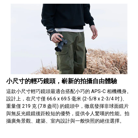
小尺寸的輕巧鏡頭，嶄新的拍攝自由體驗
這款小尺寸輕巧鏡頭最適合搭配小巧的 APS-C 相機機身。
設計上，在尺寸僅 66.6 x 69.5 毫米 (2-5/8 x 2-3/4 吋.)、
重量僅 219 克 (7.8 盎司) 的鏡頭中，徹底發揮非球面鏡片
與無反光鏡鏡後距較短的優勢，提供令人驚嘆的性能。拍
攝廣角景觀、建築、室內設計與一般快照的絕佳選擇。