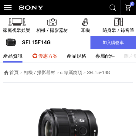
0
搜尋
購物
家庭視聽娛樂
相機 / 攝影器材
耳機
隨身聽 / 錄音筆
SEL15F14G
加入購物車
產品資訊
優惠方案
產品規格
專屬配件
圖片
首頁
相機 / 攝影器材
α 專屬鏡頭
目前頁面：
SEL15F14G