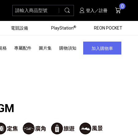
0
請輸入商品型號
搜尋
購物車
項商品
登入／註冊
®
電競設備
PlayStation
REON POCKET
規格
專屬配件
圖片集
購物須知
加入購物車
8GM
黑膠唱盤
ZV 數位相機
個產品
個產品
個產品
個產品
16
3
個產品
個產品