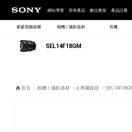
網站導覽
所有產品
數位教室
產品註冊
家庭視聽娛樂
相機 / 攝影器材
耳機
SEL14F18GM
®
首頁
相機 / 攝影器材
α 專屬鏡頭
目前頁面：
SEL14F18G
®
BRAVIA 全系列
α 數位單眼相機
全系列耳機
Walkman 數位隨身聽
藍牙喇叭
Xperia 智慧型手機
INZONE 電競螢幕
PlayStation
REON POCKET / 配件
主機 / 配件
家庭
α 專
耳機
Walk
Xper
INZ
PlaySt
67
49
46
12
19
37
6
3
6
個產品
個產品
個產品
個產品
個產品
個產品
個產品
個產品
個產品