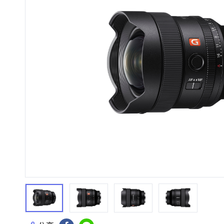
HiFi 音響
隨身型數位相機
藍光
相機麥
11
64
個產品
個產品
第1張
第2張
第3張
第4張