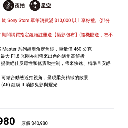
/31 於 Sony Store 單筆消費滿 $13,000 以上享好禮。(部分
6/9/27 期間購買指定鏡頭註冊送【攝影包布】(隨機贈送，恕不
Master 系列超廣角定焦鏡，重量僅 460 公克
專業攝影器材
於最大 F1.8 光圈亦能帶來出色的邊角高解析
個產品
17
個產品
達，提供絕佳反應性和低震動控制，帶來快速、精準且安靜
5m，可結合動態近拍視角，呈現柔美精緻的散景
 (AR) 鍍膜 II 消除鬼影與耀光
980
原價 $40,980