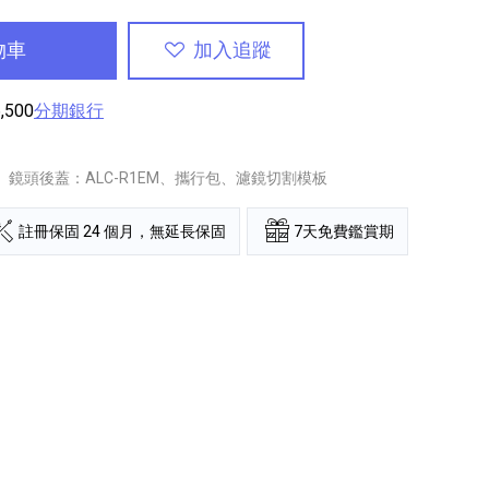
物車
加入追蹤
,500
分期銀行
鏡頭後蓋：ALC-R1EM、攜行包、濾鏡切割模板
註冊保固 24 個月，無延長保固
7天免費鑑賞期