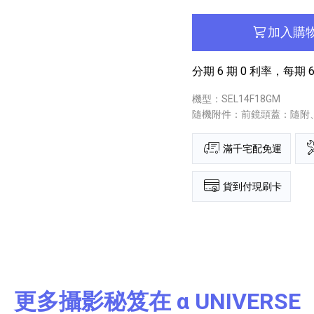
加入購
分期 6 期 0 利率，每期 6
機型：SEL14F18GM
隨機附件：前鏡頭蓋：隨附、
滿千宅配免運
貨到付現刷卡
更多攝影秘笈在 α UNIVERSE