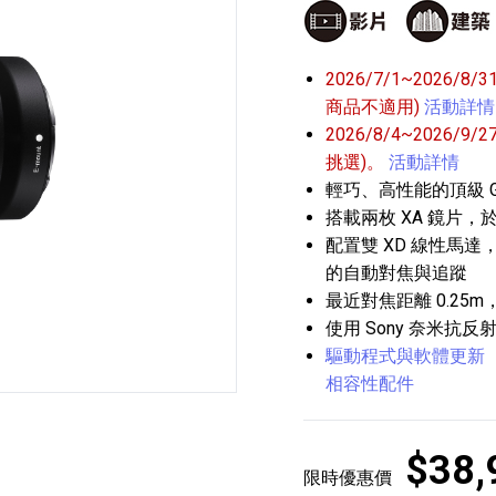
2026/7/1~2026/8
商品不適用)
活動詳情
2026/8/4~202
挑選)。
活動詳情
輕巧、高性能的頂級 G 
播放器
克風 / 收錄音組
數位攝影機 / 配件
搭載兩枚 XA 鏡片，
17
3
個產品
個產品
33
配置雙 XD 線性馬
的自動對焦與追蹤
最近對焦距離 0.2
使用 Sony 奈米抗反射
驅動程式與軟體更新
相容性配件
$38,
限時優惠價