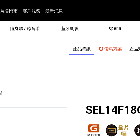
展售門市
客戶服務
最新消息
隨身聽 / 錄音筆
藍牙喇叭
Xperia
產品資訊
優惠方案
產品
M
SEL14F1
®
劇院
屬鏡頭
配件
man 專屬配件
ia 專用配件
ONE 電競耳機
ation
遊戲軟體
BRAVIA 專屬配件
α 專屬配件
錄音筆 / 配件
INZONE 電競周邊
25
86
15
6
4
9
1
個產品
個產品
個產品
個產品
個產品
個產品
個產品
143
9
7
7