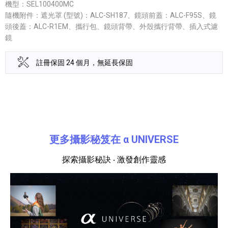
機型：SEL100400MC
隨機附件：遮光罩 (型號)：ALC-SH187、鏡頭前蓋：ALC-F95S、鏡
頭後蓋：ALC-R1EM、攜行包、鏡頭背帶、外殼攜行背帶、插入式濾
鏡
註冊保固 24 個月，無延長保固
產品資訊詳細資訊
更多攝影秘笈在 α UNIVERSE
探索攝影秘訣 ‧ 激發創作靈感