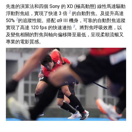
先進的演算法和四個 Sony 的 XD (極高動態) 線性馬達驅動
2
浮動對焦組，實現了快達 3 倍
的自動對焦。及提升高達
2
50%
的追蹤性能。搭配 α9 III 機身，可靠的自動對焦追蹤
3
實現了高達 120 fps 的快速連拍
。將對焦呼吸效應，以
及變焦相關的對焦與軸向偏移降至最低，呈現柔順流暢又
專業的電影質感。