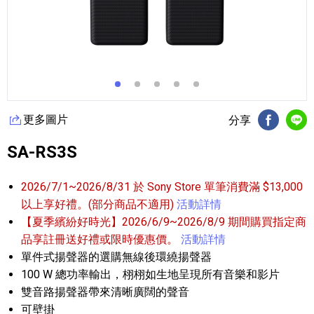
更多圖片
分享
FB分享
Li
SA-RS3S
2026/7/1~2026/8/31 於 Sony Store 單筆消費滿 $13,000
以上享好禮。(部分商品不適用)
活動詳情
【夏季繽紛好時光】2026/6/9~2026/8/9 期間購買指定商
品享註冊送好禮或限時優惠價。
活動詳情
單件式揚聲器的選購無線後環繞揚聲器
100 W 總功率輸出，栩栩如生地呈現所有音樂和影片
雙音路揚聲器帶來清晰廣闊的聲音
可壁掛