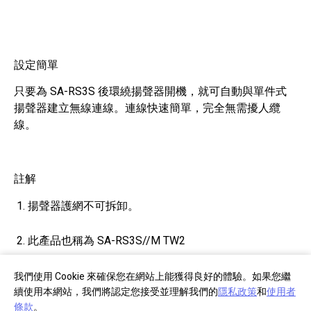
設定簡單
只要為 SA-RS3S 後環繞揚聲器開機，就可自動與單件式
揚聲器建立無線連線。連線快速簡單，完全無需擾人纜
線。
註解
揚聲器護網不可拆卸。
此產品也稱為 SA-RS3S//M TW2
實際顏色及尺寸可能與網頁顯示內容略有差異。
我們使用 Cookie 來確保您在網站上能獲得良好的體驗。如果您繼
續使用本網站，我們將認定您接受並理解我們的
隱私政策
和
使用者
條款
。
所示產品的顏色與功能可能會依國家/地區而異。