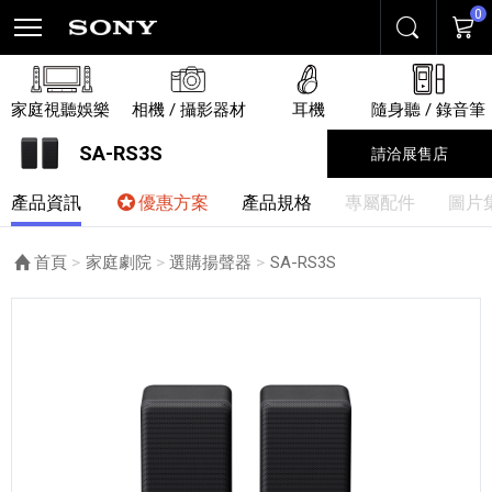
0
搜尋
購物
家庭視聽娛樂
相機 / 攝影器材
耳機
隨身聽 / 錄音筆
SA-RS3S
請洽展售店
產品資訊
優惠方案
產品規格
專屬配件
圖片
首頁
家庭劇院
選購揚聲器
目前頁面：
SA-RS3S