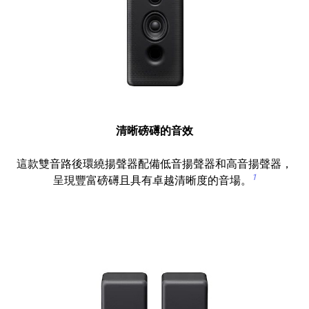
清晰磅礡的音效
這款雙音路後環繞揚聲器配備低音揚聲器和高音揚聲器，
1
呈現豐富磅礡且具有卓越清晰度的音場。