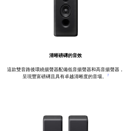
清晰磅礡的音效
這款雙音路後環繞揚聲器配備低音揚聲器和高音揚聲器，
1
呈現豐富磅礡且具有卓越清晰度的音場。