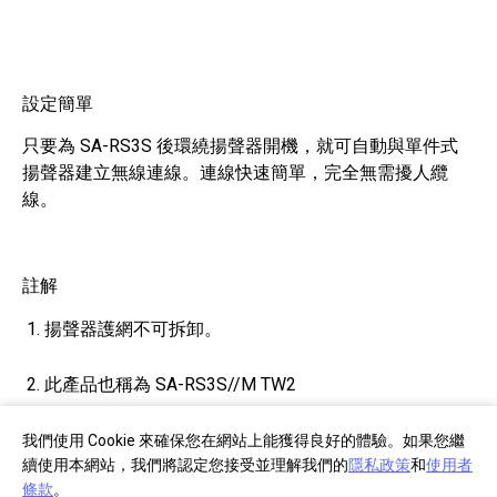
設定簡單
只要為 SA-RS3S 後環繞揚聲器開機，就可自動與單件式
揚聲器建立無線連線。連線快速簡單，完全無需擾人纜
線。
註解
揚聲器護網不可拆卸。
此產品也稱為 SA-RS3S//M TW2
實際顏色及尺寸可能與網頁顯示內容略有差異。
我們使用 Cookie 來確保您在網站上能獲得良好的體驗。如果您繼
續使用本網站，我們將認定您接受並理解我們的
隱私政策
和
使用者
條款
。
所示產品的顏色與功能可能會依國家/地區而異。