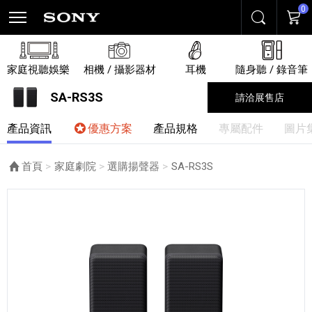
0
搜尋
購物
家庭視聽娛樂
相機 / 攝影器材
耳機
隨身聽 / 錄音筆
SA-RS3S
請洽展售店
產品資訊
優惠方案
產品規格
專屬配件
圖片
首頁
家庭劇院
選購揚聲器
目前頁面：
SA-RS3S