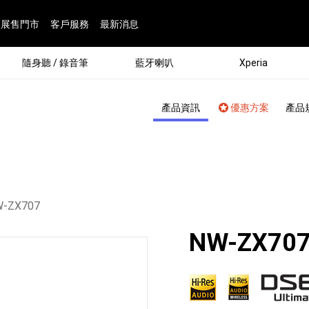
展售門市
客戶服務
最新消息
隨身聽 / 錄音筆
藍牙喇叭
Xperia
產品資訊
優惠方案
產品
前頁面：
-ZX707
NW-ZX70
®
劇院
屬鏡頭
配件
man 專屬配件
ia 專用配件
ONE 電競耳機
ation
遊戲軟體
BRAVIA 專屬配件
α 專屬配件
錄音筆 / 配件
INZONE 電競周邊
25
86
15
6
4
9
1
個產品
個產品
個產品
個產品
個產品
個產品
個產品
143
9
7
7