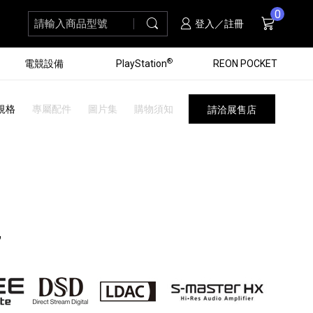
0
請輸入商品型號
搜尋
購物車
項商品
登入／註冊
®
電競設備
PlayStation
REON POCKET
規格
專屬配件
圖片集
購物須知
請洽展售店
7
黑膠唱盤
ZV 數位相機
個產品
個產品
個產品
個產品
16
3
個產品
個產品