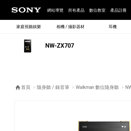
網站導覽
所有產品
數位教室
產品註冊
家庭視聽娛樂
相機 / 攝影器材
耳機
NW-ZX707
®
首頁
隨身聽 / 錄音筆
Walkman 數位隨身聽
目
NW
®
BRAVIA 全系列
α 數位單眼相機
全系列耳機
Walkman 數位隨身聽
藍牙喇叭
Xperia 智慧型手機
INZONE 電競螢幕
PlayStation
REON POCKET / 配件
主機 / 配件
家庭
α 專
耳機
Walk
Xper
INZ
PlaySt
67
49
46
12
19
37
6
3
6
個產品
個產品
個產品
個產品
個產品
個產品
個產品
個產品
個產品