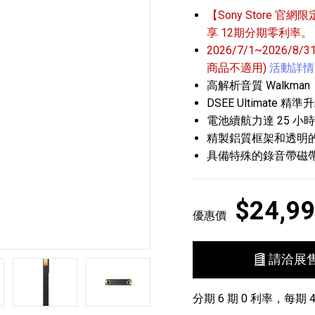
【Sony Store 官網限
享 12期分期零利率。
2026/7/1~2026/8
商品不適用)
活動詳情
高解析音質 Walkman
DSEE Ultimate 
電池續航力達 25 小時
播放器
克風 / 收錄音組
數位攝影機 / 配件
精製鋁質框架和透明的 5
17
3
個產品
個產品
33
具備特殊的錄音帶磁
$24,9
優惠價
請洽展
第5張
第6張
分期 6 期 0 利率，每期 4