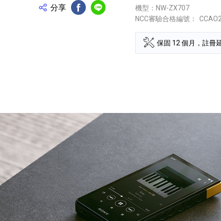
分享
機型：NW-ZX707
FB分享
Line分享
NCC審驗合格編號：
CCAO
保固 12 個月，註冊延