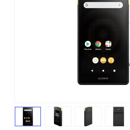
HiFi 音響
隨身型數位相機
藍光
相機麥
11
64
個產品
個產品
第1張
第2張
第3張
第4張