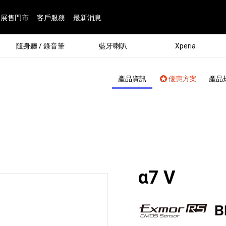
展售門市
客戶服務
最新消息
隨身聽 / 錄音筆
藍牙喇叭
Xperia
產品資訊
優惠方案
產品
面：
α7 V
®
劇院
屬鏡頭
配件
man 專屬配件
ia 專用配件
ONE 電競耳機
ation
遊戲軟體
BRAVIA 專屬配件
α 專屬配件
錄音筆 / 配件
INZONE 電競周邊
25
86
15
6
4
9
1
個產品
個產品
個產品
個產品
個產品
個產品
個產品
143
9
7
7