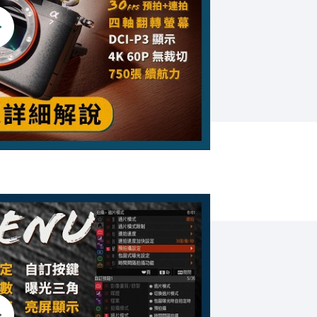
解鎖 30 張連拍與隱藏「快門加速」功能