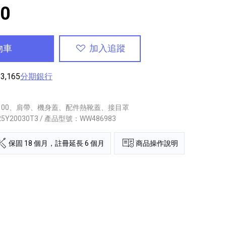
90
物車
加入追蹤
,165
分期銀行
Z100、肩帶、機身蓋、配件熱靴蓋、接目罩
25Y20030T3 / 產品型號：WW486983
保固 18 個月，註冊延長 6 個月
商品操作說明