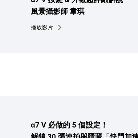
風景攝影師 韋琪
播放影片
α7 V 必做的 5 個設定！
解鎖 30 張連拍與隱藏「快門加