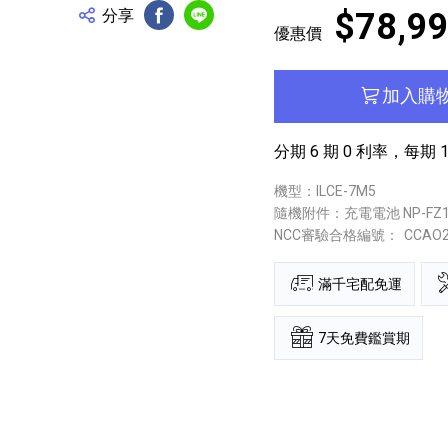
分享
$78,9
FB分享
Line分享
優惠價
加入購
分期 6 期 0 利率，每期 13
機型：ILCE-7M5
隨機附件：充電電池 NP-F
NCC審驗合格編號：
CCAO
滿千宅配免運
7天免費鑑賞期