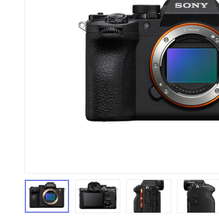
HiFi 音響
隨身型數位相機
藍光
相機麥
11
64
個產品
個產品
第1張
第2張
第3張
第4張