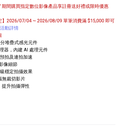
6/9/27 期間購買指定數位影像產品享註冊送好禮或限時優惠
定】2026/07/04 ~ 2026/08/09 單筆消費滿 $15,000 即可
活動詳情
個
幅部分堆疊式感光元件
像處理器，內建 AI 處理元件
專業攝影器材
援預拍及連拍加速
個產品
17
個產品
現影像細節
.5 級穩定拍攝效果
 全幅無裁切影片
，提升拍攝彈性