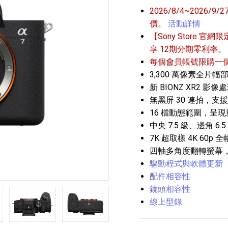
2026/8/4~202
價。
活動詳情
【Sony Store 官網限
享 12期分期零利率。
每個會員帳號限購一
3,300 萬像素全片
新 BIONZ XR2 影
播放器
克風 / 收錄音組
數位攝影機 / 配件
無黑屏 30 連拍，支
17
3
個產品
個產品
33
16 檔動態範圍，呈
中央 7.5 級、邊角 6
7K 超取樣 4K 60p
四軸多角度翻轉螢幕
驅動程式與軟體更新
配件相容性
鏡頭相容性
第5張
第6張
線上型錄