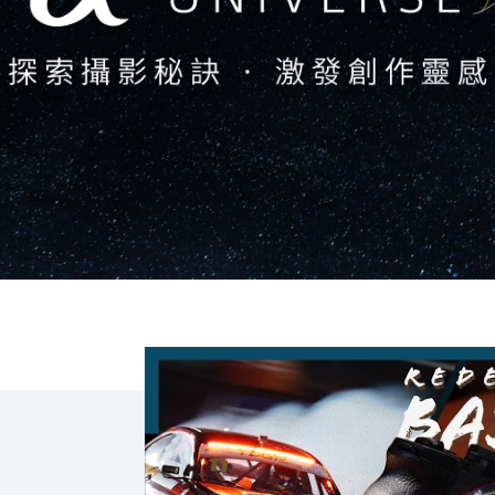
點擊播放：α7 V 按鍵 & 外觀超詳細解說<br