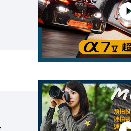
點擊播放：α7 V 必做的 5 個設定！<br> 
速」