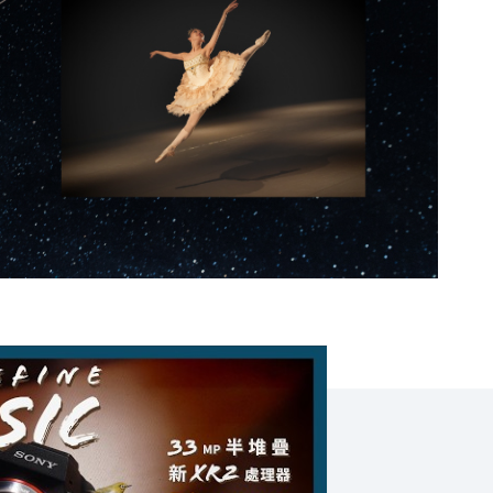
> 風景攝影師 韋琪