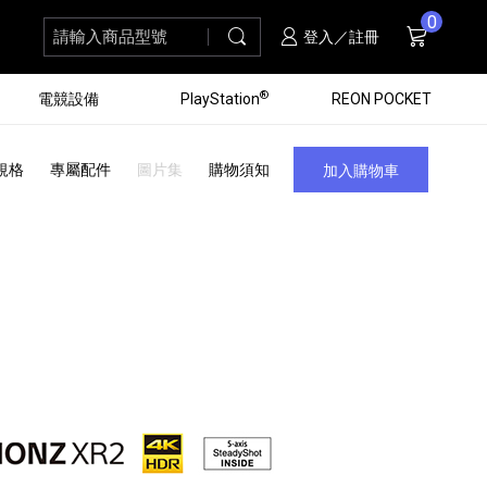
0
請輸入商品型號
搜尋
購物車
項商品
登入／註冊
®
電競設備
PlayStation
REON POCKET
規格
專屬配件
圖片集
購物須知
加入購物車
黑膠唱盤
ZV 數位相機
個產品
個產品
個產品
個產品
16
3
個產品
個產品