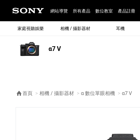
網站導覽
所有產品
數位教室
產品註冊
家庭視聽娛樂
相機 / 攝影器材
耳機
α7 V
®
首頁
相機 / 攝影器材
α 數位單眼相機
目前頁
α7 V
®
BRAVIA 全系列
α 數位單眼相機
全系列耳機
Walkman 數位隨身聽
藍牙喇叭
Xperia 智慧型手機
INZONE 電競螢幕
PlayStation
REON POCKET / 配件
主機 / 配件
家庭
α 專
耳機
Walk
Xper
INZ
PlaySt
67
49
46
12
19
37
6
3
6
個產品
個產品
個產品
個產品
個產品
個產品
個產品
個產品
個產品