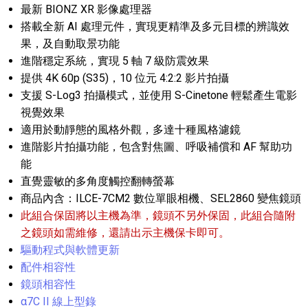
最新 BIONZ XR 影像處理器
搭載全新 AI 處理元件，實現更精準及多元目標的辨識效
果，及自動取景功能
進階穩定系統，實現 5 軸 7 級防震效果
提供 4K 60p (S35)，10 位元 4:2:2 影片拍攝
支援 S-Log3 拍攝模式，並使用 S-Cinetone 輕鬆產生電影
視覺效果
適用於動靜態的風格外觀，多達十種風格濾鏡
進階影片拍攝功能，包含對焦圖、呼吸補償和 AF 幫助功
能
直覺靈敏的多角度觸控翻轉螢幕
商品內含：ILCE-7CM2 數位單眼相機、SEL2860 變焦鏡頭
此組合保固將以主機為準，鏡頭不另外保固，此組合隨附
之鏡頭如需維修，還請出示主機保卡即可。
驅動程式與軟體更新
配件相容性
鏡頭相容性
α7C II 線上型錄