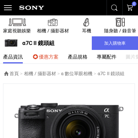
0
搜尋
購物
家庭視聽娛樂
相機 / 攝影器材
耳機
隨身聽 / 錄音筆
α7C II 鏡頭組
加入購物車
產品資訊
優惠方案
產品規格
專屬配件
圖片
首頁
相機 / 攝影器材
α 數位單眼相機
目前頁面：
α7C II 鏡頭組