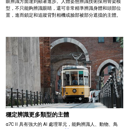
眼辨識方面達到顯著進步。人體姿態辨識技術採用骨架模
型，不只能夠辨識眼睛，還可非常精準辨識身體和頭部位
置，進而鎖定和追蹤背對相機或臉部被部分遮擋的主體。
穩定辨識更多類型的主體
α7C II 具有強大的 AI 處理單元，能夠辨識人、動物、鳥