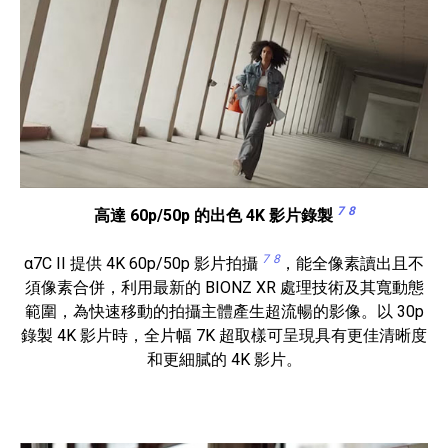
7
8
高達 60p/50p 的出色 4K 影片錄製
7
8
α7C II 提供 4K 60p/50p 影片拍攝
，能全像素讀出且不
須像素合併，利用最新的 BIONZ XR 處理技術及其寬動態
範圍，為快速移動的拍攝主體產生超流暢的影像。以 30p
錄製 4K 影片時，全片幅 7K 超取樣可呈現具有更佳清晰度
和更細膩的 4K 影片。