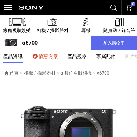
0
搜尋
購物
家庭視聽娛樂
相機 / 攝影器材
耳機
隨身聽 / 錄音筆
α6700
加入購物車
產品資訊
優惠方案
產品規格
專屬配件
圖片
首頁
相機 / 攝影器材
α 數位單眼相機
目前頁面：
α6700