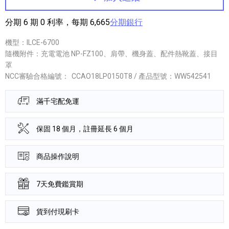
分期 6 期 0 利率，每期 6,665
分期銀行
機型：ILCE-6700
隨機附件：充電電池 NP-FZ100、肩帶、機身蓋、配件熱靴蓋、接目
罩
NCC審驗合格編號：
CCAO18LP0150T8 / 產品型號：WW542541
滿千宅配免運
保固 18 個月，註冊延長 6 個月
商品操作說明
7天免費鑑賞期
貨到付現刷卡