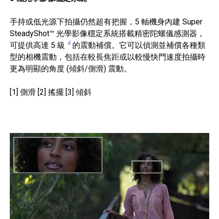
手持或低光源下拍攝仍然超有把握，5 軸機身內建 Super
SteadyShot™ 光學影像穩定系統搭載精密陀螺儀感測器，
4
可提供高達 5 級
的震動補償。它可以偵測並補償各種類
型的相機震動，包括在較長焦距或以較慢快門速度拍攝時
更為明顯的角度 (傾斜/側滑) 震動。
[1] 側滑 [2] 搖擺 [3] 傾斜