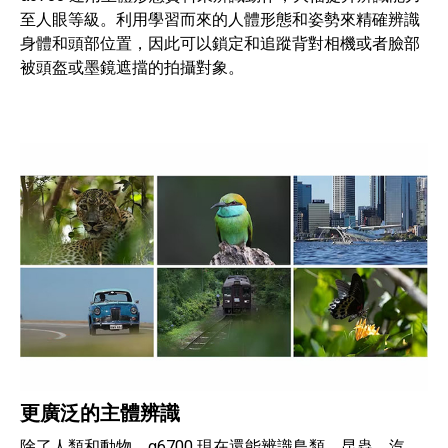
至人眼等級。利用學習而來的人體形態和姿勢來精確辨識
身體和頭部位置，因此可以鎖定和追蹤背對相機或者臉部
被頭盔或墨鏡遮擋的拍攝對象。
更廣泛的主體辨識
除了人類和動物，α6700 現在還能辨識鳥類、昆蟲、汽