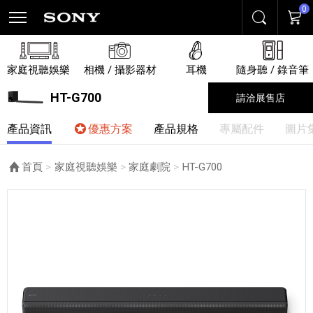
0
搜尋
購物
家庭視聽娛樂
相機 / 攝影器材
耳機
隨身聽 / 錄音筆
HT-G700
請洽展售店
產品資訊
優惠方案
產品規格
專屬配件
圖片
首頁
家庭視聽娛樂
家庭劇院
目前頁面：
HT-G700