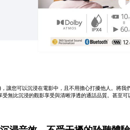
HT-AN7)，讓您可以沉浸在電影中，且不用擔心打擾他人。將我們的
d 音效，並享受無比沉浸的觀影享受與清晰淨透的通話品質。甚至可以與