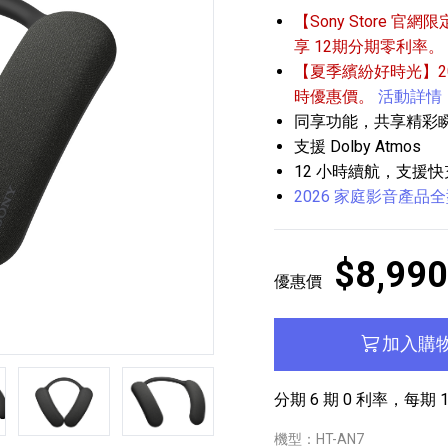
【Sony Store 官網限
享 12期分期零利率。
【夏季繽紛好時光】202
時優惠價。
活動詳情
同享功能，共享精彩
支援 Dolby Atmos
12 小時續航，支援快
播放器
克風 / 收錄音組
數位攝影機 / 配件
2026 家庭影音產品
17
3
個產品
個產品
33
$8,990
優惠價
加入購
第5張
第6張
分期 6 期 0 利率，每期 1
機型：HT-AN7