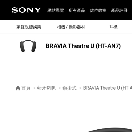
網站導覽
所有產品
數位教室
產品註冊
家庭視聽娛樂
相機 / 攝影器材
耳機
BRAVIA Theatre U (HT-AN7)
®
首頁
藍牙喇叭
頸掛式
目前頁面：
BRAVIA Theatre U (HT-
®
BRAVIA 全系列
α 數位單眼相機
全系列耳機
Walkman 數位隨身聽
藍牙喇叭
Xperia 智慧型手機
INZONE 電競螢幕
PlayStation
REON POCKET / 配件
主機 / 配件
家庭
α 專
耳機
Walk
Xper
INZ
PlaySt
67
49
46
12
19
37
6
3
6
個產品
個產品
個產品
個產品
個產品
個產品
個產品
個產品
個產品