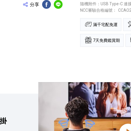
隨機附件：USB Type-C
分享
FB分享
Line分享
NCC審驗合格編號：
CCAO
滿千宅配免運
7天免費鑑賞期
點擊播放：Sony BRAVIA Theatre U | 無
頸掛