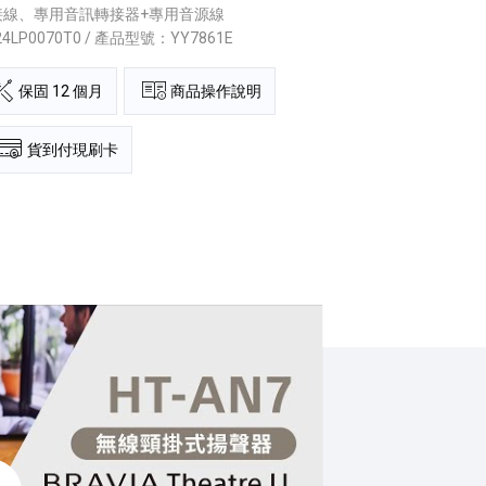
 連接線、專用音訊轉接器+專用音源線
24LP0070T0 / 產品型號：YY7861E
保固 12 個月
商品操作說明
貨到付現刷卡
線頸掛式揚聲器