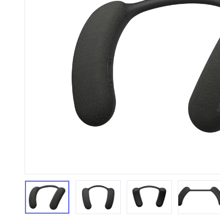
HiFi 音響
隨身型數位相機
藍光
相機麥
11
64
個產品
個產品
第1張
第2張
第3張
第4張