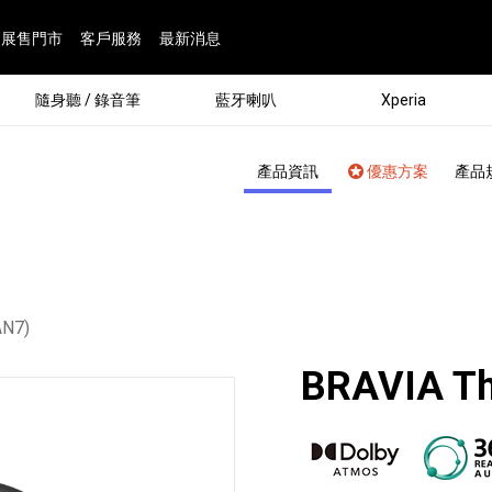
展售門市
客戶服務
最新消息
隨身聽 / 錄音筆
藍牙喇叭
Xperia
產品資訊
優惠方案
產品
AN7)
BRAVIA Th
®
劇院
屬鏡頭
配件
man 專屬配件
ia 專用配件
ONE 電競耳機
ation
遊戲軟體
BRAVIA 專屬配件
α 專屬配件
錄音筆 / 配件
INZONE 電競周邊
25
86
15
6
4
9
1
個產品
個產品
個產品
個產品
個產品
個產品
個產品
143
9
7
7