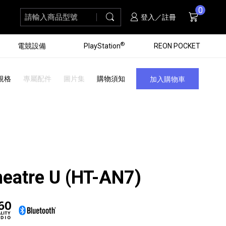
0
請輸入商品型號
搜尋
購物車
項商品
登入／註冊
®
電競設備
PlayStation
REON POCKET
規格
專屬配件
圖片集
購物須知
加入購物車
eatre U (HT-AN7)
黑膠唱盤
ZV 數位相機
個產品
個產品
個產品
個產品
16
3
個產品
個產品