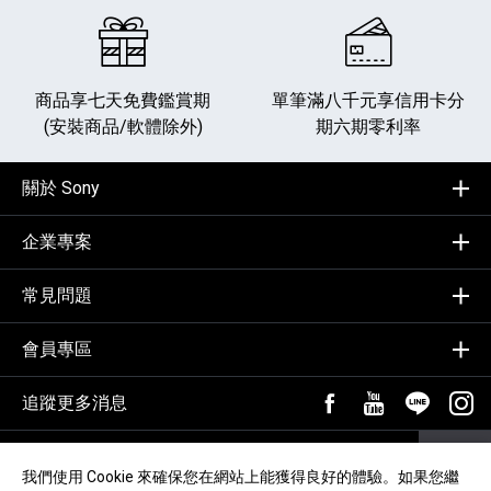
商品享七天免費鑑賞期
單筆滿八千元享
信用卡分
(安裝商品/軟體除外)
期六期零利率
關於 Sony
企業專案
常見問題
會員專區
追蹤更多消息
FB粉絲專頁[另開新視
YouTube頻道
加入LIN
追蹤
輸入Email，訂閱電子報
訂閱
我們使用 Cookie 來確保您在網站上能獲得良好的體驗。如果您繼