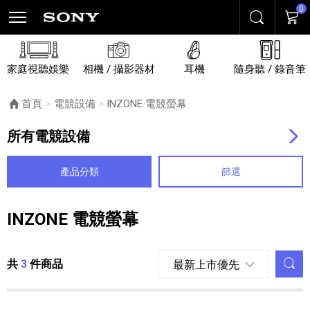
0
搜尋
購物
家庭視聽娛樂
相機 / 攝影器材
耳機
隨身聽 / 錄音筆
首頁
電競設備
目前頁面：
INZONE 電競螢幕
所有電競設備
產品分類
篩選
INZONE 電競螢幕
列表內容
調
共
3
件商品